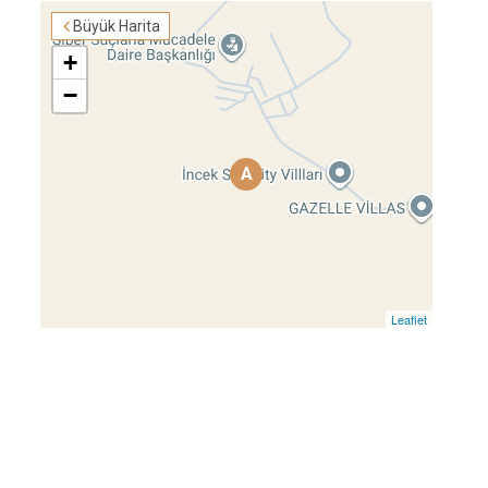
Büyük Harita
+
−
A
Leaflet