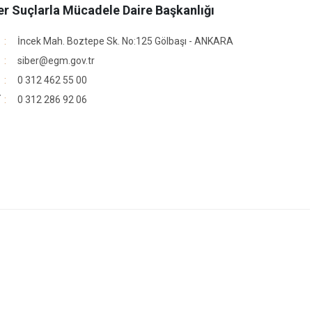
er Suçlarla Mücadele Daire Başkanlığı
İncek Mah. Boztepe Sk. No:125 Gölbaşı - ANKARA
siber@egm.gov.tr
0 312 462 55 00
r
0 312 286 92 06