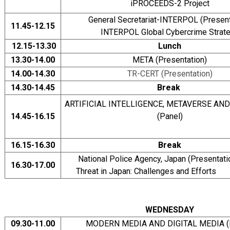
iPROCEEDS-2 Project
General Secretariat-INTERPOL (Present
11.45-12.15
INTERPOL Global Cybercrime Strat
12.15-13.30
Lunch
13.30-14.00
META (Presentation)
14.00-14.30
TR-CERT (Presentation)
14.30-14.45
Break
ARTIFICIAL INTELLIGENCE, METAVERSE AN
14.45-16.15
(Panel)
16.15-16.30
Break
National Police Agency, Japan (Presentati
16.30-17.00
Threat in Japan: Challenges a
WEDNESDAY
09.30-11.00
MODERN MEDIA AND DIGITAL MEDIA (