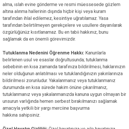
alma, ıslah evine gönderme ve resmi müessesede gözlem
altına alınma hallerinin dışında hiçbir kişi veya kuram
tarafından ihlal edilemez, kesintiye uğratılamaz. Yasa
tarafından belirtilmeyen gerekçelere ve usullere dayanılarak
özgürlüğünüz kısıtlanamaz. Bu en tabii hakkınız, bunu
sağlamak da en önemli görevimizdir.
Tutuklanma Nedenini Öğrenme Hakkı:
Kanunlarla
belirlenen usul ve esaslar doğrultusunda; tutuklanma
sebebinin en kısa zamanda tarafınıza bildirilmesi, haklarınızın
neler olduğunun anlatılması ve tutuklandığınızın yakınlarınıza
bildirilmesi zorunludur. Yakalanmanız veya tutuklanmanız
durumunda en kısa sürede hakim önüne çıkarılmanız,
tutuklanmanız veya yakalanmanızda kanuna uygun olmayan bir
unsurun varlığında hemen serbest bırakılmanızı sağlamak
amacıyla yetkili bir yargı merciine başvurma
hakkına sahipsiniz.
Özel Hayatın Gizliliği:
Özel hayatınıza ve aile hayatınıza