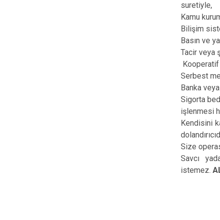
suretiyle,
Kamu kurum 
Bilişim sis
Basın ve ya
Tacir veya ş
Kooperatif 
Serbest mes
Banka veya 
Sigorta bed
işlenmesi h
Kendisini k
dolandırıcıd
Size operas
Savcı yad
istemez.
A