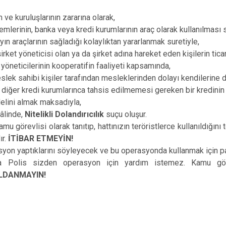
ve kuruluşlarının zararına olarak,
temlerinin, banka veya kredi kurumlarının araç olarak kullanılması s
yın araçlarının sağladığı kolaylıktan yararlanmak suretiyle,
irket yöneticisi olan ya da şirket adına hareket eden kişilerin ticar
yöneticilerinin kooperatifin faaliyeti kapsamında,
lek sahibi kişiler tarafından mesleklerinden dolayı kendilerine d
diğer kredi kurumlarınca tahsis edilmemesi gereken bir kredini
elini almak maksadıyla,
âlinde,
Nitelikli Dolandırıcılık
suçu oluşur.
amu görevlisi olarak tanıtıp, hattınızın teröristlerce kullanıldığı
ır.
İTİBAR ETMEYİN!
yon yaptıklarını söyleyecek ve bu operasyonda kullanmak için par
a Polis sizden operasyon için yardım istemez. Kamu gö
LDANMAYIN!