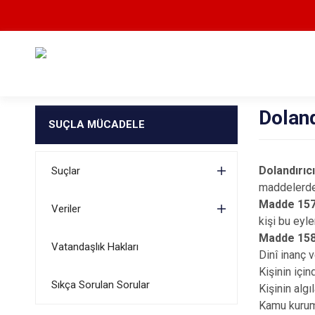
Doland
SUÇLA MÜCADELE
Dolandırıcı
Suçlar
maddelerde
Madde 157
Veriler
kişi bu eyle
Madde 158
Vatandaşlık Hakları
Dinî inanç 
Kişinin içi
Sıkça Sorulan Sorular
Kişinin alg
Kamu kurum 