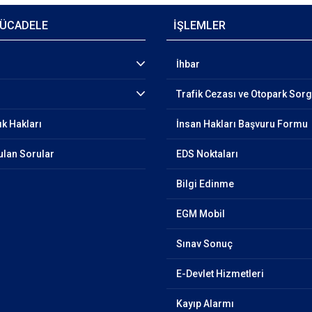
ÜCADELE
İŞLEMLER
İhbar
Trafik Cezası ve Otopark Sor
ık Hakları
İnsan Hakları Başvuru Formu
ulan Sorular
EDS Noktaları
Bilgi Edinme
EGM Mobil
Sınav Sonuç
E-Devlet Hizmetleri
Kayıp Alarmı