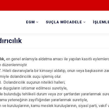
EGM
SUÇLA MÜCADELE
İŞLEML
ırıcılık
lık,
en genel anlamıyla aldatma amacı ile yapılan kasıtlı eylemler
 düzenlenmiştir.
.
Hileli davranışlarla bir kimseyi aldatıp, onun veya başkasının z
miyle dolandırıcılık suçu işlemiş olur.
.
Dolandırıcılık suçunun nitelikli halleri;
ve duyguların istismar edilmesi suretiyle,
nde bulunduğu tehlikeli durum veya zor şartlardan yararlanmak sure
ılama yeteneğinin zayıflığından yararlanmak suretiyle,
ve kuruluşlarının, kamu meslek kuruluşlarının, siyasî parti, vakıf v