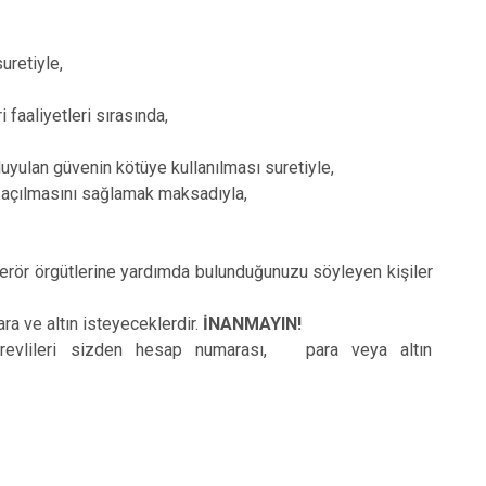
uretiyle,
i faaliyetleri sırasında,
uyulan güvenin kötüye kullanılması suretiyle,
n açılmasını sağlamak maksadıyla,
nı terör örgütlerine yardımda bulunduğunuzu söyleyen kişiler
a ve altın isteyeceklerdir.
İNANMAYIN!
revlileri sizden hesap numarası, para veya altın