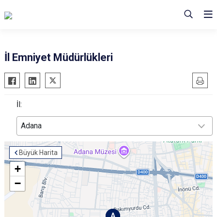
İl Emniyet Müdürlükleri
İl:
Adana
Büyük Harita
+
−
A
A