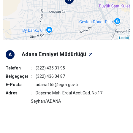
Leaflet
Adana Emniyet Müdürlüğü
A
Telefon
(322) 435 31 95
Belgegeçer
(322) 436 04 87
E-Posta
adana155@egm.gov.tr
Adres
Döşeme Mah. Erdal Acet Cad. No:17
Seyhan/ADANA