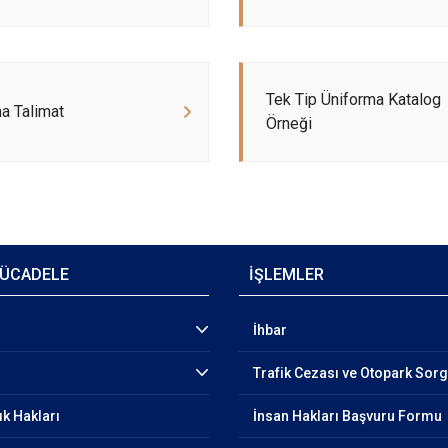
Tek Tip Üniforma Katalog
a Talimat
Örneği
ÜCADELE
İŞLEMLER
İhbar
Trafik Cezası ve Otopark Sor
ık Hakları
İnsan Hakları Başvuru Formu