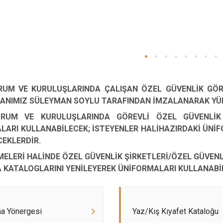
UM VE KURULUŞLARINDA ÇALIŞAN ÖZEL GÜVENLİK GÖRE
KANIMIZ SÜLEYMAN SOYLU TARAFINDAN İMZALANARAK YÜR
RUM VE KURULUŞLARINDA GÖREVLİ ÖZEL GÜVENLİK G
LARI KULLANABİLECEK; İSTEYENLER HALİHAZIRDAKİ ÜNİF
CEKLERDİR.
ELERİ HALİNDE ÖZEL GÜVENLİK ŞİRKETLERİ/ÖZEL GÜVENLİ
 KATALOGLARINI YENİLEYEREK ÜNİFORMALARI KULLANABİ
ma Yönergesi
Yaz/Kış Kıyafet Kataloğu