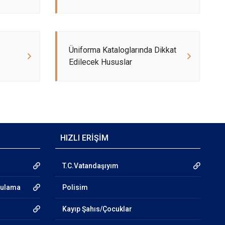
Üniforma Kataloglarında Dikkat
Edilecek Hususlar
HIZLI ERİŞİM
T.C.Vatandaşıyım
gulama
Polisim
Kayıp Şahıs/Çocuklar