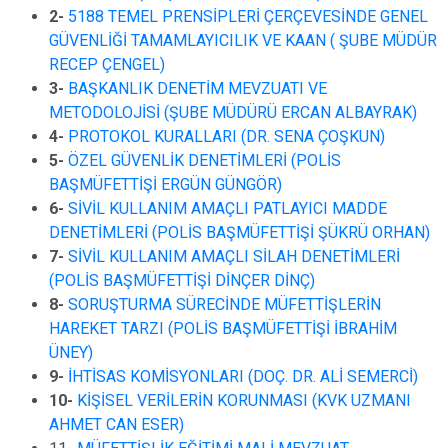
2-
5188 TEMEL PRENSİPLERİ ÇERÇEVESİNDE GENEL
GÜVENLİĞİ TAMAMLAYICILIK VE KAAN ( ŞUBE MÜDÜR
RECEP ÇENGEL)
3-
BAŞKANLIK DENETİM MEVZUATI VE
METODOLOJİSİ (ŞUBE MÜDÜRÜ ERCAN ALBAYRAK)
4-
PROTOKOL KURALLARI (DR. SENA ÇOŞKUN)
5-
ÖZEL GÜVENLİK DENETİMLERİ (POLİS
BAŞMÜFETTİŞİ ERGÜN GÜNGÖR)
6-
SİVİL KULLANIM AMAÇLI PATLAYICI MADDE
DENETİMLERİ (POLİS BAŞMÜFETTİŞİ ŞÜKRÜ ORHAN)
7-
SİVİL KULLANIM AMAÇLI SİLAH DENETİMLERİ
(POLİS BAŞMÜFETTİŞİ DİNÇER DİNÇ)
8-
SORUŞTURMA SÜRECİNDE MÜFETTİŞLERİN
HAREKET TARZI (POLİS BAŞMÜFETTİŞİ İBRAHİM
ÜNEY)
9-
İHTİSAS KOMİSYONLARI (DOÇ. DR. ALİ SEMERCİ)
10-
KİŞİSEL VERİLERİN KORUNMASI (KVK UZMANI
AHMET CAN ESER)