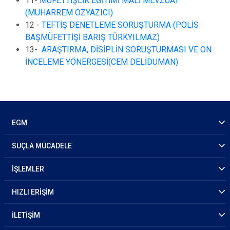
11-
MÜFETTİŞLİK EĞİTİMİ MALİ MEVZUAT
(MUHARREM ÖZYAZICI)
12 -
TEFTİŞ DENETLEME SORUŞTURMA (POLİS
BAŞMÜFETTİŞİ BARIŞ TÜRKYILMAZ)
13-
ARAŞTIRMA, DİSİPLİN SORUŞTURMASI VE ÖN
İNCELEME YÖNERGESİ(CEM DELİDUMAN)
EGM
SUÇLA MÜCADELE
İŞLEMLER
HIZLI ERİŞİM
İLETİŞİM