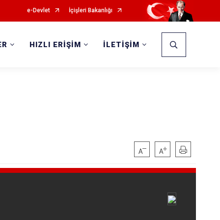
e-Devlet
İçişleri Bakanlığı
ER
HIZLI ERİŞİM
İLETİŞİM