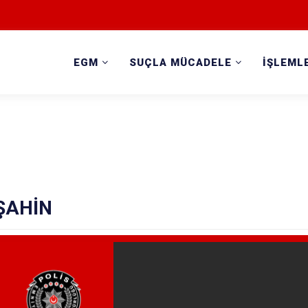
EGM
SUÇLA MÜCADELE
İŞLEML
 ŞAHİN