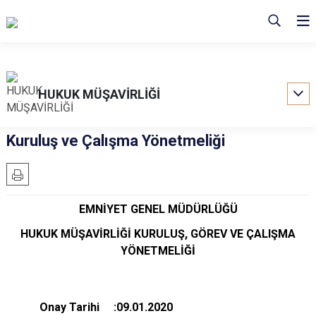
HUKUK MÜŞAVİRLİĞİ
Kuruluş ve Çalışma Yönetmeliği
EMNİYET GENEL MÜDÜRLÜĞÜ
HUKUK MÜŞAVİRLİĞİ KURULUŞ, G​ÖREV VE ÇALIŞMA
YÖNETMELİĞİ
Onay Tarihi :09.01.2020