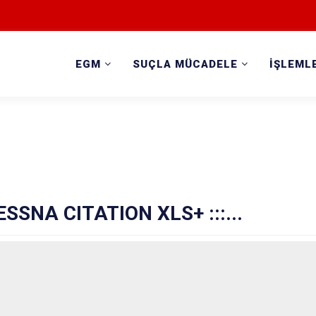
EGM
SUÇLA MÜCADELE
İŞLEML
 CESSNA CITATION XLS+ :::...