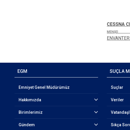
CESSNA C
MENŞ
ENVANTE
EGM
SUÇLA M
Emniyet Genel Müdürümüz
Suçlar
Hakkımızda
Veriler
Birimlerimiz
Vatandaşl
Gündem
Sıkça Sor