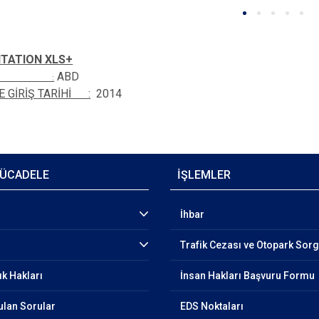
ITATION XLS+
ABD
Eİ :
RE
GİRİŞ
TARİHİ :
2014
ÜCADELE
İŞLEMLER
İhbar
Trafik Cezası ve Otopark Sor
ık Hakları
İnsan Hakları Başvuru Formu
ulan Sorular
EDS Noktaları