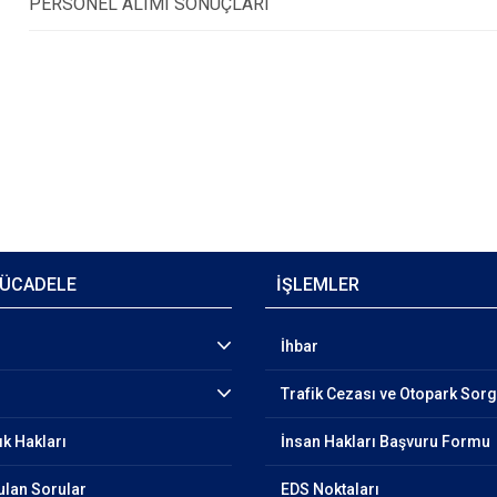
PERSONEL ALIMI SONUÇLARI
ÜCADELE
İŞLEMLER
İhbar
Trafik Cezası ve Otopark Sor
ık Hakları
İnsan Hakları Başvuru Formu
ulan Sorular
EDS Noktaları