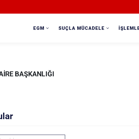
EGM
SUÇLA MÜCADELE
İŞLEML
AİRE BAŞKANLIĞI
ular