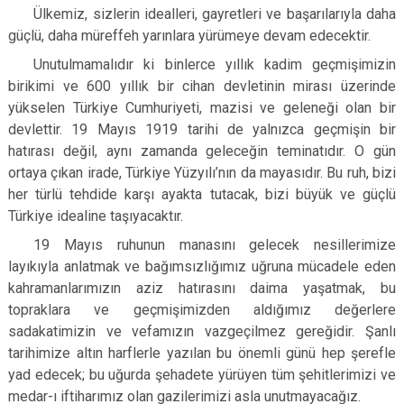
Ülkemiz, sizlerin idealleri, gayretleri ve başarılarıyla daha
güçlü, daha müreffeh yarınlara yürümeye devam edecektir.
Unutulmamalıdır ki binlerce yıllık kadim geçmişimizin
birikimi ve 600 yıllık bir cihan devletinin mirası üzerinde
yükselen Türkiye Cumhuriyeti, mazisi ve geleneği olan bir
devlettir. 19 Mayıs 1919 tarihi de yalnızca geçmişin bir
hatırası değil, aynı zamanda geleceğin teminatıdır. O gün
ortaya çıkan irade, Türkiye Yüzyılı’nın da mayasıdır. Bu ruh, bizi
her türlü tehdide karşı ayakta tutacak, bizi büyük ve güçlü
Türkiye idealine taşıyacaktır.
19 Mayıs ruhunun manasını gelecek nesillerimize
layıkıyla anlatmak ve bağımsızlığımız uğruna mücadele eden
kahramanlarımızın aziz hatırasını daima yaşatmak, bu
topraklara ve geçmişimizden aldığımız değerlere
sadakatimizin ve vefamızın vazgeçilmez gereğidir. Şanlı
tarihimize altın harflerle yazılan bu önemli günü hep şerefle
yad edecek; bu uğurda şehadete yürüyen tüm şehitlerimizi ve
medar-ı iftiharımız olan gazilerimizi asla unutmayacağız.