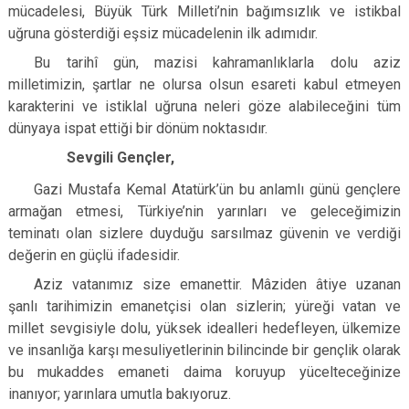
mücadelesi, Büyük Türk Milleti’nin bağımsızlık ve istikbal
uğruna gösterdiği eşsiz mücadelenin ilk adımıdır.
Bu tarihî gün, mazisi kahramanlıklarla dolu aziz
milletimizin, şartlar ne olursa olsun esareti kabul etmeyen
karakterini ve istiklal uğruna neleri göze alabileceğini tüm
dünyaya ispat ettiği bir dönüm noktasıdır.
Sevgili Gençler,
Gazi Mustafa Kemal Atatürk’ün bu anlamlı günü gençlere
armağan etmesi, Türkiye’nin yarınları ve geleceğimizin
teminatı olan sizlere duyduğu sarsılmaz güvenin ve verdiği
değerin en güçlü ifadesidir.
Aziz vatanımız size emanettir. Mâziden âtiye uzanan
şanlı tarihimizin emanetçisi olan sizlerin; yüreği vatan ve
millet sevgisiyle dolu, yüksek idealleri hedefleyen, ülkemize
ve insanlığa karşı mesuliyetlerinin bilincinde bir gençlik olarak
bu mukaddes emaneti daima koruyup yücelteceğinize
inanıyor; yarınlara umutla bakıyoruz.