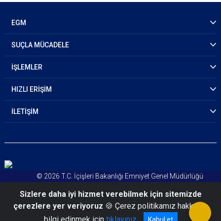
EGM
SUÇLA MÜCADELE
İŞLEMLER
HIZLI ERİŞİM
İLETİŞİM
© 2026 T.C. İçişleri Bakanlığı Emniyet Genel Müdürlüğü
Kişisel Verileri Koruma Kanunu
Sizlere daha iyi hizmet verebilmek için sitemizde
Aydınlatma Metni
çerezlere yer veriyoruz
🍪 Çerez politikamız hakkında
bilgi edinmek için
tıklayınız
Kabul et