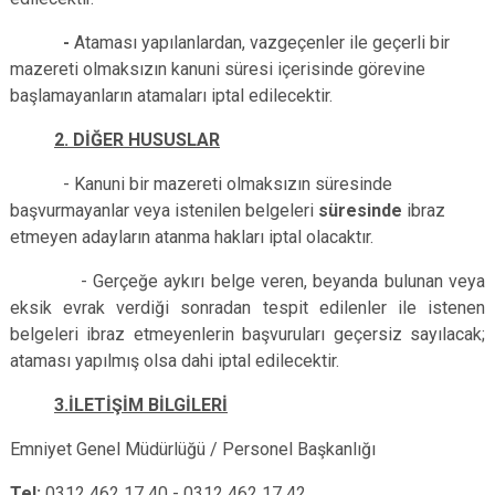
-
Ataması yapılanlardan, vazgeçenler ile geçerli bir
mazereti olmaksızın kanuni süresi içerisinde görevine
başlamayanların atamaları iptal edilecektir.
2. DİĞER HUSUSLAR
- Kanuni bir mazereti olmaksızın süresinde
başvurmayanlar veya istenilen belgeleri
süresinde
ibraz
etmeyen adayların atanma hakları iptal olacaktır.
- Gerçeğe aykırı belge veren, beyanda bulunan veya
eksik evrak verdiği sonradan tespit edilenler ile istenen
belgeleri ibraz etmeyenlerin başvuruları geçersiz sayılacak;
ataması yapılmış olsa dahi iptal edilecektir.
3.İLETİŞİM BİLGİLERİ
Emniyet Genel Müdürlüğü / Personel Başkanlığı
Tel:
0312 462 17 40 - 0312 462 17 42