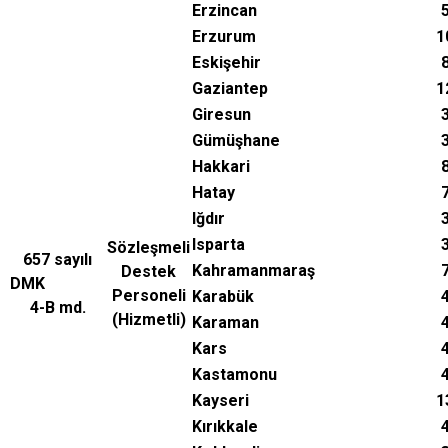
Erzincan
Erzurum
1
Eskişehir
Gaziantep
1
Giresun
Gümüşhane
Hakkari
Hatay
Iğdır
Isparta
Sözleşmeli
657 sayılı
Kahramanmaraş
Destek
DMK
Personeli
Karabük
4-B md.
(Hizmetli)
Karaman
Kars
Kastamonu
Kayseri
1
Kırıkkale