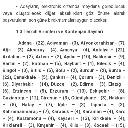
- Adayların, elektronik ortamda meydana gelebilecek
veya oluşabilecek diğer aksaklıkları göz önüne alarak
başvurularını son güne bırakmamaları uygun olacaktır.
1.3 Tercih Birimleri ve Kontenjan Sayıları
Adana - (22), Adıyaman - (3), Afyonkarahisar - (7),
Ağrı - (3), Aksaray - (4), Amasya - (4), Antalya – (22),
Ardahan – (2), Artvin – (2), Aydın – (10), Balıkesir – (9),
Bartın – (2), Batman – (5), Bayburt – (4), Bilecik – (4),
Bingöl – (3), Bitlis – (5), Bolu – (2), Burdur – (2), Bursa –
(22), Çanakkale – (5), Çankırı – (4), Çorum – (3), Denizli –
(6), Diyarbakır – (14), Düzce – (2), Edirne – (3), Elazığ –
(6), Erzincan – (5), Erzurum – (10), Eskişehir – (8),
Gaziantep – (12), Giresun – (3), Gümüşhane - (3), Hakkari
– (8), Hatay – (7), Iğdır – (3), Isparta – (3),
Kahramanmaraş – (7), Karabük – (4), Karaman – (4), Kars
– (4), Kastamonu – (4), Kayseri – (13), Kırıkkale – (4),
Kırklareli – (3), Kırşehir – (4), Kilis – (3), Kocaeli – (15),