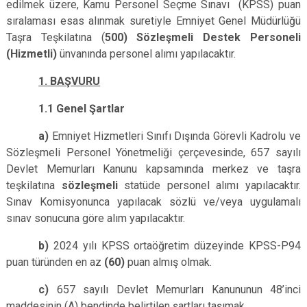
edilmek üzere, Kamu Personel Seçme Sınavı (KPSS) puan
sıralaması esas alınmak suretiyle Emniyet Genel Müdürlüğü
Taşra Teşkilatına (
500) Sözleşmeli Destek Personeli
(Hizmetli)
ünvanında personel alımı yapılacaktır.
1. BAŞVURU
1.1 Genel Şartlar
a)
Emniyet Hizmetleri Sınıfı Dışında Görevli Kadrolu ve
Sözleşmeli Personel Yönetmeliği çerçevesinde, 657 sayılı
Devlet Memurları Kanunu kapsamında merkez ve taşra
teşkilatına
sözleşmeli
statüde personel alımı yapılacaktır.
Sınav Komisyonunca yapılacak sözlü ve/veya uygulamalı
sınav sonucuna göre alım yapılacaktır.
b)
2024 yılı KPSS ortaöğretim düzeyinde KPSS-P94
puan türünden en az
(60)
puan almış olmak.
c)
657 sayılı Devlet Memurları Kanununun 48’inci
maddesinin (A) bendinde belirtilen şartları taşımak.