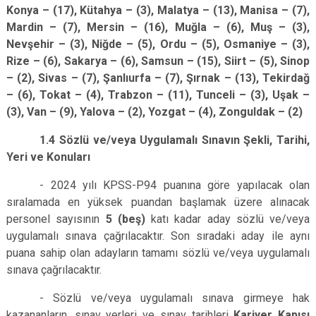
Konya – (17), Kütahya – (3), Malatya – (13), Manisa – (7),
Mardin – (7), Mersin – (16), Muğla – (6), Muş – (3),
Nevşehir – (3), Niğde – (5), Ordu – (5), Osmaniye – (3),
Rize – (6), Sakarya – (6), Samsun – (15), Siirt – (5), Sinop
– (2), Sivas – (7), Şanlıurfa – (7), Şırnak – (13), Tekirdağ
– (6), Tokat – (4), Trabzon – (11), Tunceli – (3), Uşak –
(3), Van – (9), Yalova – (2), Yozgat – (4), Zonguldak – (2)
1.4 Sözlü ve/veya Uygulamalı Sınavın Şekli, Tarihi,
Yeri ve Konuları
- 2024 yılı KPSS-P94 puanına göre yapılacak olan
sıralamada en yüksek puandan başlamak üzere alınacak
personel sayısının
5 (beş)
katı kadar aday sözlü ve/veya
uygulamalı sınava çağrılacaktır. Son sıradaki aday ile aynı
puana sahip olan adayların tamamı sözlü ve/veya uygulamalı
sınava çağrılacaktır.
- Sözlü ve/veya uygulamalı sınava girmeye hak
kazananların, sınav yerleri ve sınav tarihleri
Kariyer Kapısı